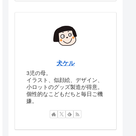
犬ケル
3児の母。
イラスト、似顔絵、デザイン、
小ロットのグッズ製造が得意。
個性的なこどもだちと毎日ご機
嫌。