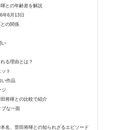
将暉との年齢差を解説
6年6月13日
暉との関係
闘い
される理由とは？
ヒット
強い作品
ージ
菅田将暉との比較で紹介
ィブな一面
や本名、菅田将暉との知られざるエピソード