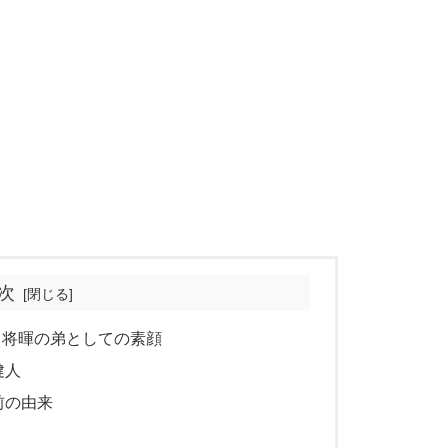
次
田将暉の弟としての素顔
健人
前の由来