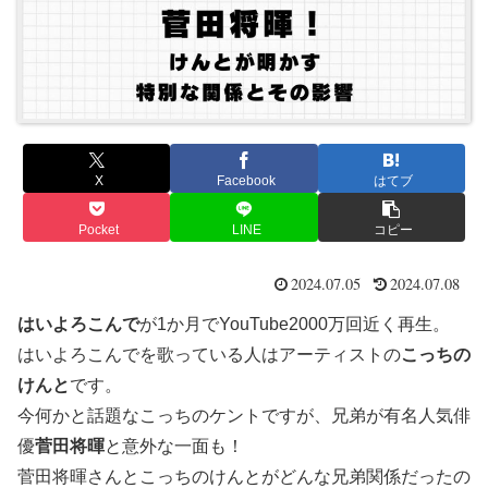
X
Facebook
はてブ
Pocket
LINE
コピー
2024.07.05
2024.07.08
はいよろこんで
が1か月でYouTube2000万回近く再生。
はいよろこんでを歌っている人はアーティストの
こっちの
けんと
です。
今何かと話題なこっちのケントですが、兄弟が有名人気俳
優
菅田将暉
と意外な一面も！
菅田将暉さんとこっちのけんとがどんな兄弟関係だったの