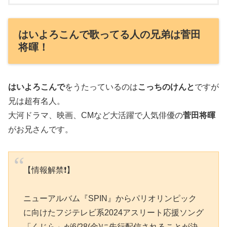
はいよろこんで歌ってる人の兄弟は菅田
将暉！
はいよろこんで
をうたっているのは
こっちのけんと
ですが
兄は超有名人。
大河ドラマ、映画、CMなど大活躍で人気俳優の
菅田将暉
がお兄さんです。
【情報解禁❗️】
ニューアルバム『SPIN』からパリオリンピック
に向けたフジテレビ系2024アスリート応援ソング
「くじら」が6/28(金)に先行配信されることが決