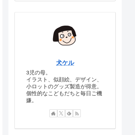
犬ケル
3児の母。
イラスト、似顔絵、デザイン、
小ロットのグッズ製造が得意。
個性的なこどもだちと毎日ご機
嫌。