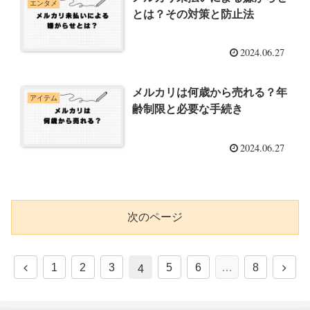
エンタメ
とは？その対策と防止法
2024.06.27
メルカリは何歳から売れる？年
アイテム
齢制限と必要な手続き
2024.06.27
次のページ
前
次
1
2
3
5
6
…
8
4
へ
へ